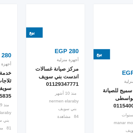
بيع
EGP
280
بيع
280
أجهزة منزلية
أجهزة م
مركز صيانة غسالات
EG
خدمة 
اندست بني سويف
ثلاجا
زلية
01129347771
سويف
سميج للصيانة
منذ 10 أشهر
5835
لواسطى
nermen elaraby
منذ 9 أشهر
011540
بني سويف
laraby
84 مشاهدة
بني 
manar m
81 مشاهدة
ويف