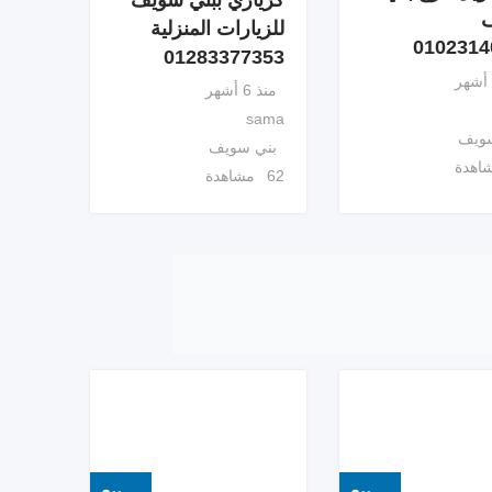
كريازي ببني سويف
للزيارات المنزلية
0102314
01283377353
منذ 6 أشهر
sama
سويف
بني سويف
62 مشاهدة
بيع
بيع