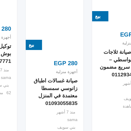
بيع
280
EG
أجهزة م
زلية
بيع
توكيل
يانة ثلاجات
بوش ف
بالواسطي –
7771
EGP
280
 سريع مضمون
منذ 7 أشهر
أجهزة منزلية
011293
sama
صيانة غسالات اطباق
بني 
زانوسي سمسطا
62 مشاهدة
معتمدة في المنزل
ويف
01093055835
منذ 7 أشهر
sama
بني سويف