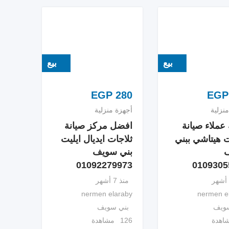
بيع
بيع
EGP
280
EGP
نزلية
أجهزة منزلية
عملاء صيانة
افضل مركز صيانة
ت هيتاشي ببني
ثلاجات ايديال ايليت
بني سويف
01092279973
0109305
منذ 7 أشهر
nermen elaraby
nermen e
سويف
بني سويف
126 مشاهدة