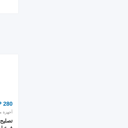
P
280
أجهزة من
تصليح