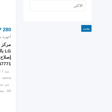
بحث
P
280
أجهزة من
مركز ص
LG 
إصلاح
47771
منذ 7 أشهر
sama
بني س
66 مشاهدة