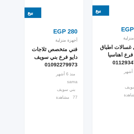
بيع
بيع
EGP
EGP
280
نزلية
أجهزة منزلية
 غسالات اطباق
فني متخصص ثلاجات
رع اهناسيا
دايو فرع بني سويف
0112934
01092279973
منذ 6 أشهر
sama
سويف
بني سويف
77 مشاهدة