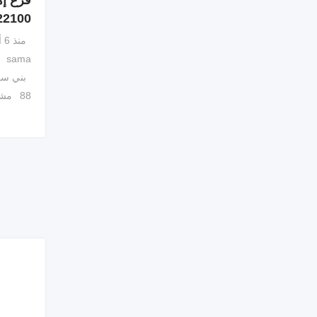
فرع إه
22100
منذ 6 أشهر
sama
بني س
88 مشاهدة