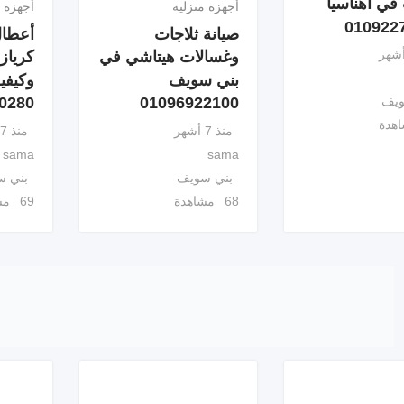
ي اهناسيا
أجهزة منزلية
أجهزة م
010922
صيانة ثلاجات
أعطال
وغسالات هيتاشي في
كرياز
بني سويف
وكيفي
0280
01096922100
ويف
منذ 7 أشهر
منذ 7 أشهر
sama
sama
بني سويف
بني 
68 مشاهدة
69 مشاهدة