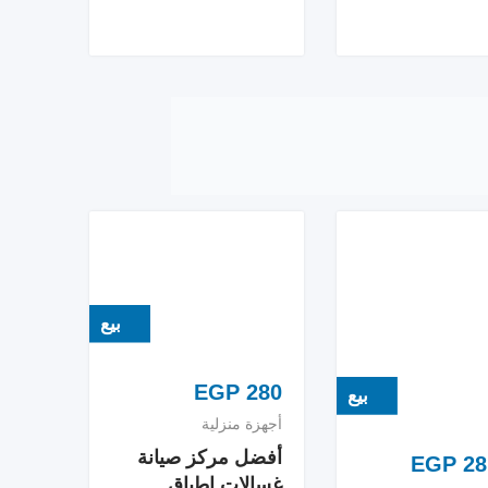
بيع
EGP
280
بيع
أجهزة منزلية
أفضل مركز صيانة
EGP
28
غسالات اطباق