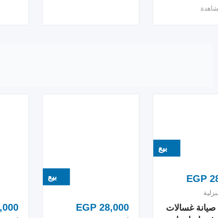
بيع
بيع
EGP
28
زلية
,000
EGP
28,000
صيانة غسالات