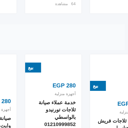
64 مشاهدة
بيع
EGP
280
بيع
أجهزة منزلية
280
خدمة عملاء صيانة
EG
ثلاجات تورنيدو
أجهزة م
زلية
بالواسطي
صيانة 
 ثلاجات فريش
01210999852
وايت 