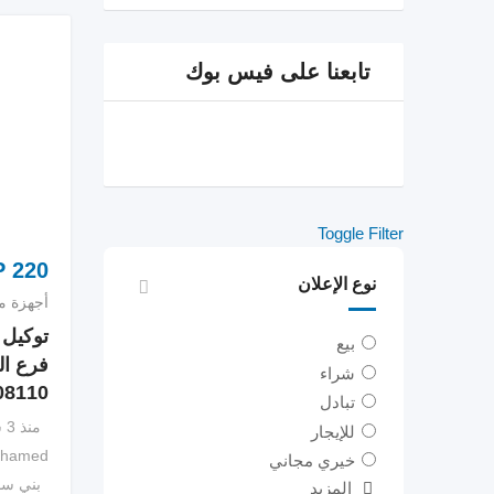
تابعنا على فيس بوك
Toggle Filter
P
220
نوع الإعلان
أجهزة من
توكيل 
بيع
فرع ا
شراء
08110
تبادل
منذ 3 سنوات
للإيجار
ohamed
خيري مجاني
بني س
المزيد