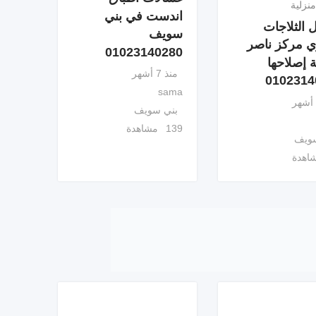
نزلية
اندست في بني
 الثلاجات
سويف
ي مركز ناصر
01023140280
ة إصلاحها
منذ 7 أشهر
0102314
sama
بني سويف
139 مشاهدة
سويف