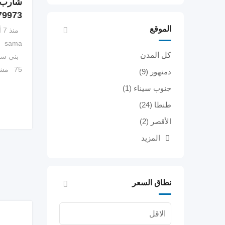
شارب ف
79973
الموقع
منذ 7 أشهر
sama
كل المدن
بني س
75 مشاهدة
دمنهور
(9)
جنوب سيناء
(1)
طنطا
(24)
الأقصر
(2)
المزيد
نطاق السعر