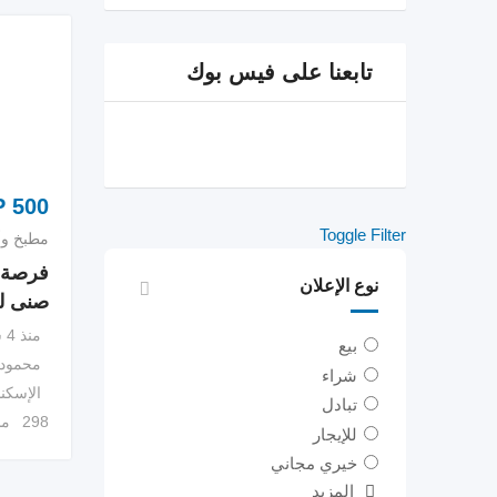
تابعنا على فيس بوك
P
500
Toggle Filter
مطبخ وأ
فرصة 
نوع الإعلان
صنى لل
منذ 4 سنوات
بيع
محمود
شراء
الإسكن
تبادل
298 مشاهدة
للإيجار
خيري مجاني
المزيد