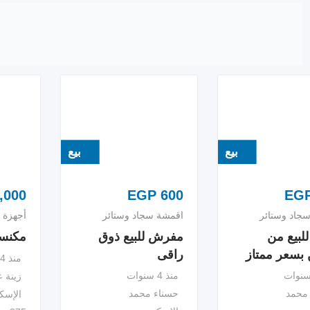
بيع
بيع
,000
EGP
600
EG
جاد وستائر
اقمشة سجاد وستائر
أجهزة م
لبيع من
مفرش للبيع ذوق
مكنسة
بسعر ممتاز
راقى
منذ 4 سنوات
منذ 4 سنوات
زينة ع
محمد
حسناء محمد
الإسك