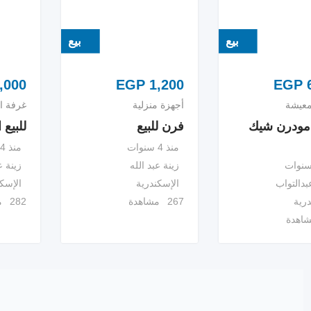
بيع
بيع
,000
EGP
1,200
EGP
6
معيشة
أجهزة منزلية
غرفة ال
 مودرن شيك
فرن للبيع
للبيع 
منذ 4 سنوات
منذ 4 سنوات
زينة عبد الله
زينة ع
بدالتواب
الإسكندرية
الإسك
درية
267 مشاهدة
282 مشاهدة