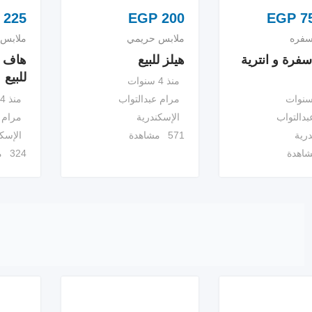
225
EGP
200
EGP
75
سفره
ملابس حريمي
ملابس 
فرة و انترية
هيلز للبيع
هاف 
للبيع
منذ 4 سنوات
منذ 4 سنوات
مرام عبدالتواب
بدالتواب
مرام 
الإسكندرية
درية
الإسك
571 مشاهدة
324 مشاهدة