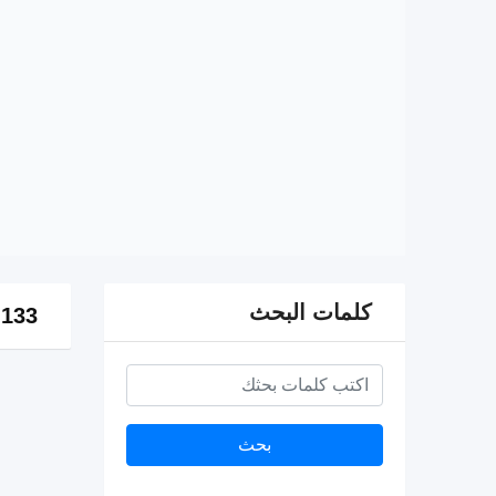
كلمات البحث
133 إعلان
بحث