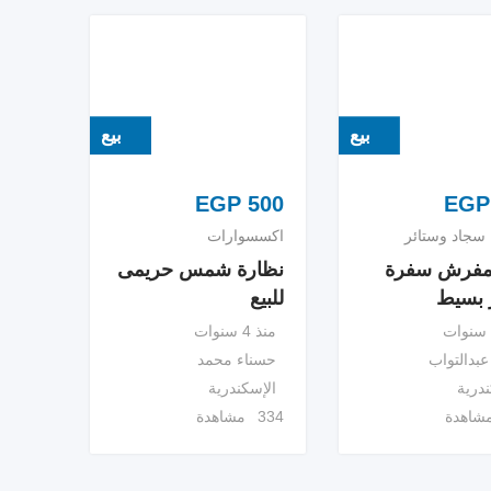
بيع
بيع
EGP
500
EGP
سجاد وستائر
اكسسوارات
 مفرش سفرة
نظارة شمس حريمى
 بسيط
للبيع
منذ 4 سنوات
عبدالتواب
حسناء محمد
ندرية
الإسكندرية
334 مشاهدة