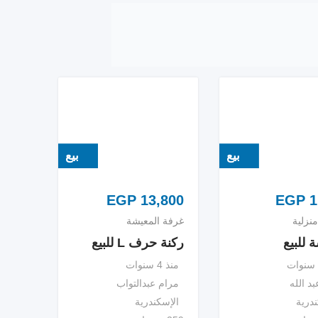
بيع
بيع
EGP
13,800
EGP
1
نزلية
غرفة المعيشة
 للبيع
ركنة حرف L للبيع
منذ 4 سنوات
بد الله
مرام عبدالتواب
ندرية
الإسكندرية