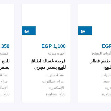
بيع
بيع
350
EGP
1,100
EG
دوات المطبخ
أجهزة منزلية
اقمشة 
طقم فطار
فرصة غسالة اطباق
للبيع
بيع
للبيع بسعر مجزى
بسعر
منذ 4 سنوات
منذ 4 سنوات
 سعد
مرام عبدالتواب
مرام 
درية
الإسكندرية
الإسك
286 مشاهدة
288 مشاهدة