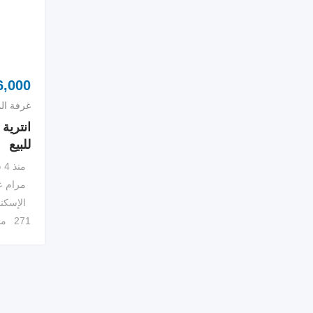
,000
غرفة ال
انترية
للبيع
منذ 4 سنوات
مرام ع
الإسكن
271 مشاهدة