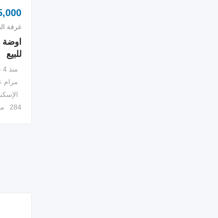
,000
غرفة ال
اوضة س
للبيع
منذ 4 سنوات
مرام ع
الإسكن
284 مشاهدة