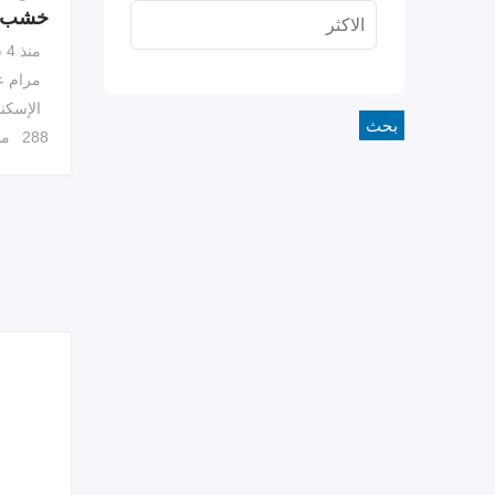
خشب 
منذ 4 سنوات
مرام ع
الإسكن
بحث
288 مشاهدة