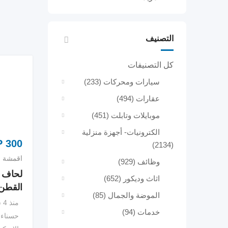
التصنيف
كل التصنيفات
سيارات ومحركات
(233)
عقارات
(494)
موبايلات وتابلت
(451)
الكترونيات- أجهزة منزلية
P
300
(2134)
اقمشة س
وظائف
(929)
لحاف ل
اثاث وديكور
(652)
القطن 
الموضة والجمال
(85)
منذ 4 سنوات
خدمات
(94)
حسناء 