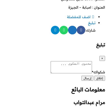
العنوان : امبابة – الجيزة
اضف للمفضلة
تبليغ
شارك:
تبليغ
×
شكواك
*
إغلاق
إرسال
معلومات البائع
مرام عبدالتواب