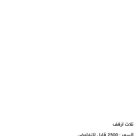
تلات ارفف
السعر : 2500 قابل للتفاوض