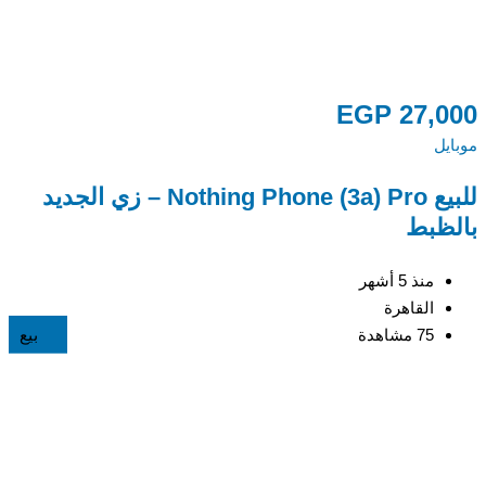
0
EGP
27,000
موبايل
مو
للبيع Nothing Phone (3a) Pro – زي الجديد
ا
بالظبط
منذ 5 أشهر
القاهرة
75 مشاهدة
بيع