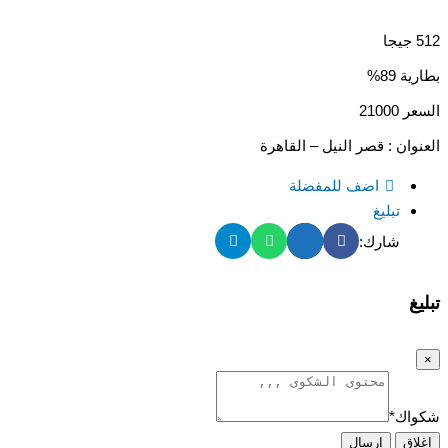
512 جيجا
بطارية 89%
السعر 21000
العنوان : قصر النيل – القاهرة
اضف للمفضلة
تبليغ
شارك:
تبليغ
×
شكواك
*
إغلاق
إرسال