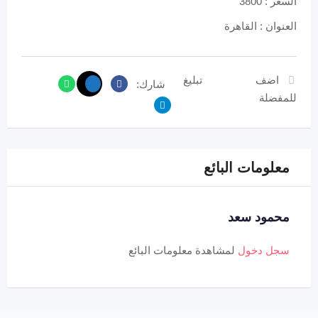
السعر : 3800
العنوان : القاهرة
اضف
تبليغ
شارك:
للمفضلة
معلومات البائع
محمود سعد
سجل دخول
لمشاهدة معلومات البائع