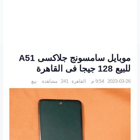
موبايل سامسونج جلاكسى A51
للبيع 128 جيجا فى القاهرة
2023-03-26 9:54 م
القاهرة
241 مشاهدة
بيع