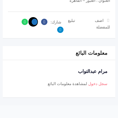
العنوان : العبور – القاهرة
اضف
تبليغ
شارك:
للمفضلة
معلومات البائع
مرام عبدالتواب
سجل دخول
لمشاهدة معلومات البائع