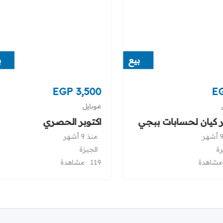
بيع
ب
EGP
3,500
E
موبايل
 كيان لحسابات ببجي
اكتوبر الحصري
منذ 9 أشهر
رة
الجيزة
119 مشاهدة