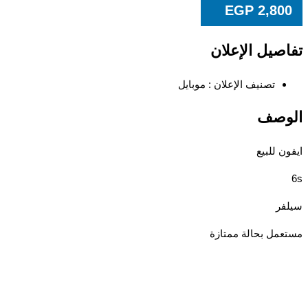
EGP
2,80
صيل الإعلان
تصنيف الإعلان :
موبايل
وصف
ن للبيع
ر
مل بحالة ممتازة