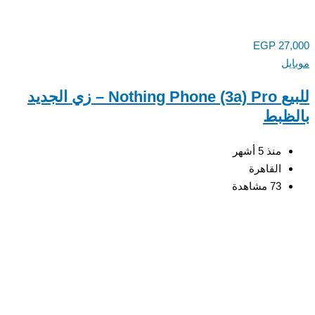
EGP
27,
يل
للبيع Nothing Phone (3a) Pro – زي الجديد
ظبط
منذ 5 أشهر
القاهرة
73 مشاهدة