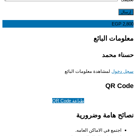
EGP
2,
ومات البائع
اء محمد
 دخول
لمشاهدة معلومات البائع
QR Co
طباعة QR Code
ئح هامة وضرورية
اجتمع في الاماكن العامه.