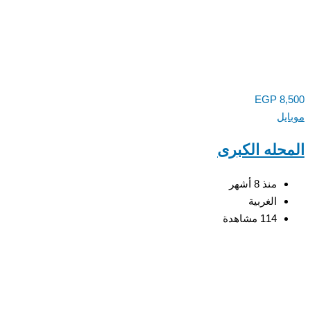
EGP
8,
يل
حله الكبرى
منذ 8 أشهر
الغربية
114 مشاهدة