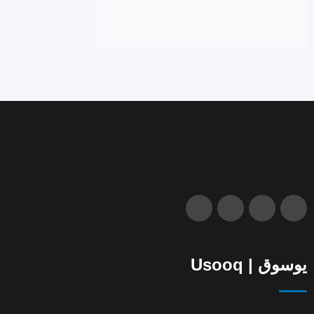
يوسوق | Usooq