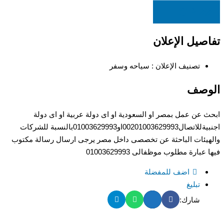
EGP
22
تفاصيل الإعلان
تصنيف الإعلان :
سياحه وسفر
الوصف
ابحث عن عمل بمصر او السعودية او اى دولة عربية او اى دولة
اجنبيةللاتصال00201003629993او01003629993بالنسبة للشركات
والهيئات الباحثة عن تخصصى داخل مصر يرجى ارسال رسالة مكتوب
فيها عبارة مطلوب موظفالى 01003629993
اضف للمفضلة
تبليغ
شارك: