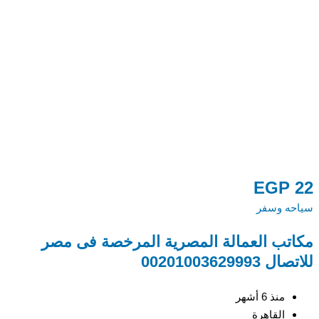
2
EGP
22
سياحه وسفر
س
مكاتب العمالة المصرية المرخصة فى مصر
ش
للاتصال 00201003629993
3
منذ 6 أشهر
القاهرة