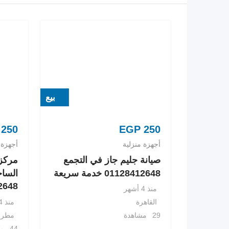
بيع
250
EGP
250
أجهزة منزلية
أجهزة 
صيانة جليم جاز في التجمع
مركز 
01128412648 خدمة سريعة
الساح
8412648
منذ 4 أشهر
منذ 4 أشهر
القاهرة
مطرو
29 مشاهدة
44 مشاهدة