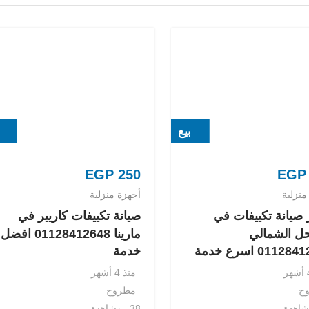
بيع
EGP
250
EGP
منزلية
أجهزة منزلية
صيانة تكييفات في
صيانة تكييفات كاريير في
ل الشمالي
مارينا 01128412648 افضل
0112 اسرع خدمة
خدمة
منذ 4 أشهر
ح
مطروح
38 مشاهدة