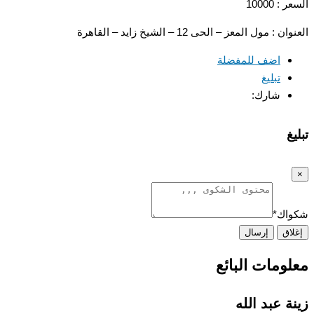
 10000
: مول المعز – الحى 12 – الشيخ زايد – القاهرة
اضف للمفضلة
تبليغ
شارك:
غ
اك
*
اق
إرسال
ومات البائع
ة عبد الله