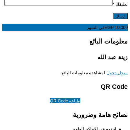
قك
*
10,
EGP
في الشهر
ومات البائع
ة عبد الله
 دخول
لمشاهدة معلومات البائع
QR Co
طباعة QR Code
ئح هامة وضرورية
اجتمع في الاماكن العامه.