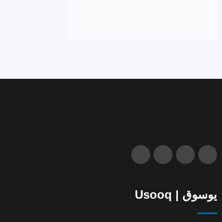
يوسوق | Usooq