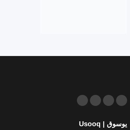
يوسوق | Usooq