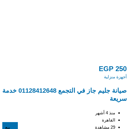
0
EGP
250
أجهزة منزلية
أج
صيانة جليم جاز في التجمع 01128412648 خدمة
م
سريعة
48
منذ 4 أشهر
القاهرة
29 مشاهدة
بيع