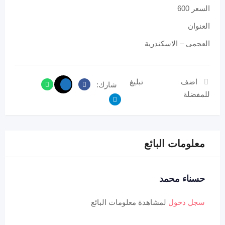
السعر 600
العنوان
العجمى – الاسكندرية
اضف
تبليغ
شارك:
للمفضلة
معلومات البائع
حسناء محمد
سجل دخول
لمشاهدة معلومات البائع