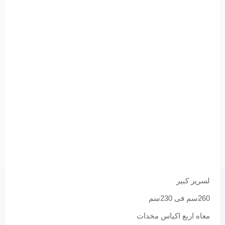
لسرير كبير
260سم فى 230سم
معاه اربع اكياس مخدات