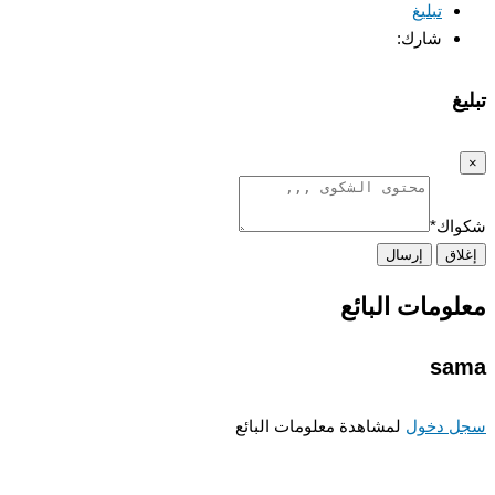
تبليغ
شارك:
غ
اك
*
اق
إرسال
ومات البائع
sa
 دخول
لمشاهدة معلومات البائع