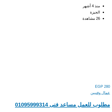
منذ 4 أشهر
الجيزة
26 مشاهدة
EGP
 وفنيين
ب للعمل مساعد فنى 01095999314