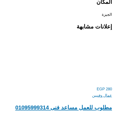
كان
زة
انات مشابهة
EGP
 وفنيين
ب للعمل مساعد فنى 01095999314