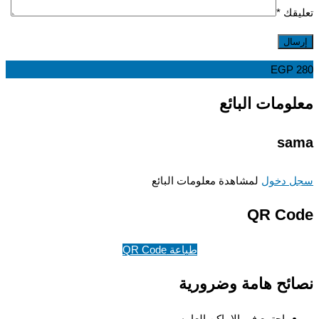
قك
*
EGP
ومات البائع
sa
 دخول
لمشاهدة معلومات البائع
QR Co
طباعة QR Code
ئح هامة وضرورية
اجتمع في الاماكن العامه.