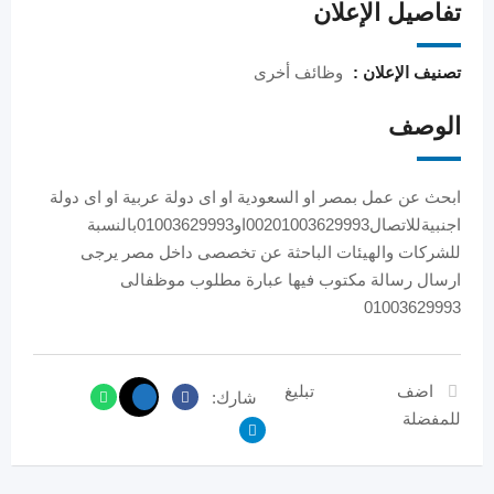
تفاصيل الإعلان
تصنيف الإعلان :
وظائف أخرى
الوصف
ابحث عن عمل بمصر او السعودية او اى دولة عربية او اى دولة
اجنبيةللاتصال00201003629993او01003629993بالنسبة
للشركات والهيئات الباحثة عن تخصصى داخل مصر يرجى
ارسال رسالة مكتوب فيها عبارة مطلوب موظفالى
01003629993
اضف
تبليغ
شارك:
للمفضلة