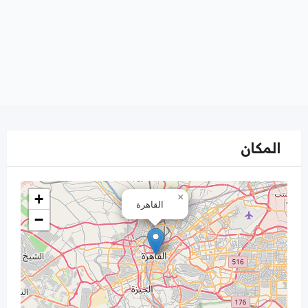
المكان
+
×
القاهرة
−