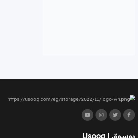
يوسوق | Usooq