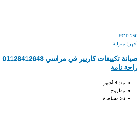
EGP
250
أجهزة منزلية
صيانة تكييفات كاريير في مراسي 01128412648
راحة تامة
منذ 4 أشهر
مطروح
36 مشاهدة