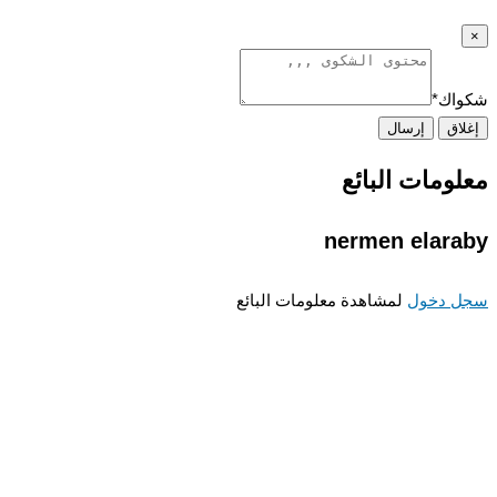
×
شكواك
*
إغلاق
إرسال
معلومات البائع
nermen elaraby
سجل دخول
لمشاهدة معلومات البائع