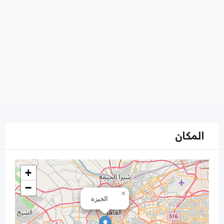
المكان
+
−
×
الجيزة