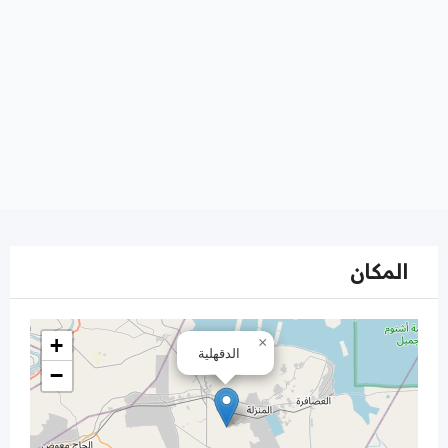
المكان
+
×
الدقهلية
−