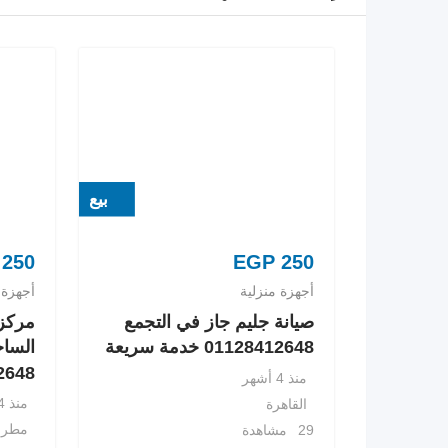
بيع
250
EGP
250
أجهزة منزلية
أجهزة 
صيانة جليم جاز في التجمع
مركز 
01128412648 خدمة سريعة
الساح
8412648
منذ 4 أشهر
منذ 4 أشهر
القاهرة
مطرو
29 مشاهدة