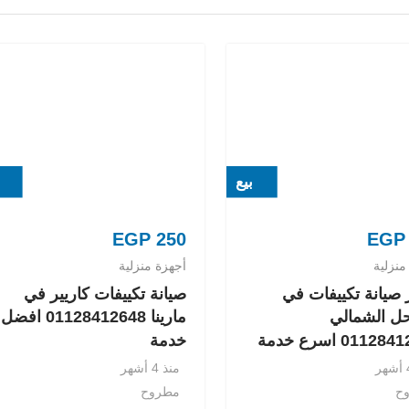
بيع
EGP
250
EGP
منزلية
أجهزة منزلية
صيانة تكييفات في
صيانة تكييفات كاريير في
ل الشمالي
مارينا 01128412648 افضل
0112 اسرع خدمة
خدمة
منذ 4 أشهر
ح
مطروح