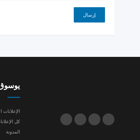
يوسوق | oq
الإعلانات ا
كل الإعلانا
المدونة