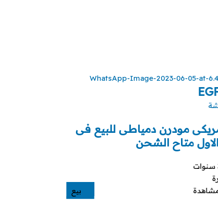
EG
شة
مريكى مودرن دمياطى للبيع فى
لاول متاح الشحن
ة
بيع