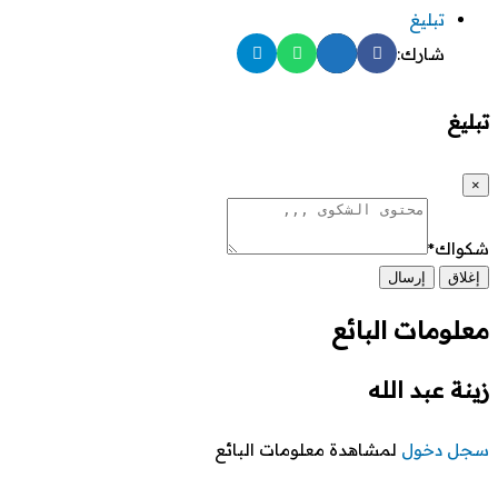
تبليغ
شارك:
تبليغ
×
شكواك
*
إغلاق
إرسال
معلومات البائع
زينة عبد الله
سجل دخول
لمشاهدة معلومات البائع