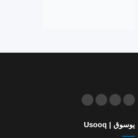
يوسوق | Usooq