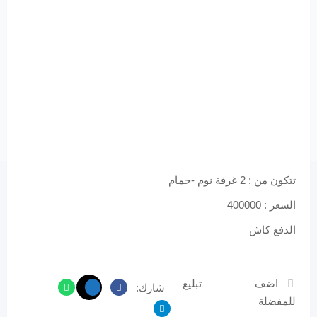
تتكون من : 2 غرفة نوم -حمام
السعر : 400000
الدفع كاش
اضف
تبليغ
شارك:
للمفضلة