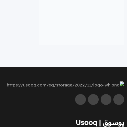
يوسوق | Usooq