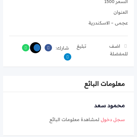
السعر 1500
العنوان
عجمى – الاسكندرية
اضف
تبليغ
شارك:
للمفضلة
معلومات البائع
محمود سعد
سجل دخول
لمشاهدة معلومات البائع