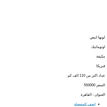
ا ابيض
ماتيك
ة
كا
تر من 110 الف كم
5500
وان : القاهرة
اضف للمفضلة