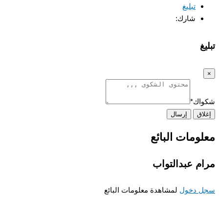
تبليغ
شارك:
غ
اك
*
اق
إرسال
ومات البائع
م عبدالتواب
 دخول
لمشاهدة معلومات البائع