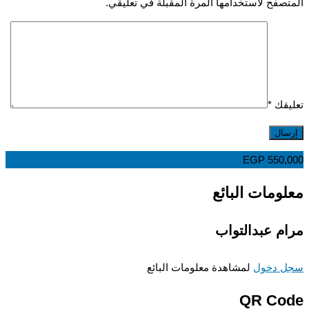
صفح لاستخدامها المرة المقبلة في تعليقي.
قك
*
EGP
550,
ومات البائع
م عبدالتواب
 دخول
لمشاهدة معلومات البائع
QR Co