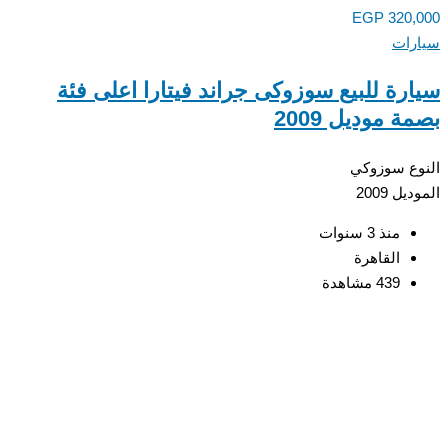
EGP
320,
رات
رة للبيع سوزوكى جراند فيتارا اعلى فئة
 موديل 2009
ع
سوزوكي
ديل
2009
منذ 3 سنوات
القاهرة
439 مشاهدة