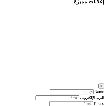
انات مميزة
N
د الإلكتروني
Ph