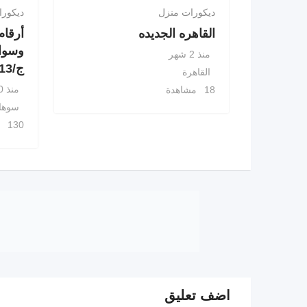
ديكورات منزل
ديكورا
القاهره الجديده
أرقام
وسوات
منذ 2 شهر
ج/0500559613
القاهرة
منذ 10 أشهر
18 مشاهدة
سوها
130 مشاهدة
اضف تعليق