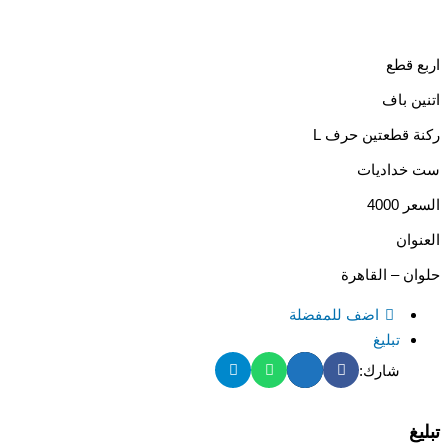
اربع قطع
اتنين باف
ركنة قطعتين حرف L
ست خداديات
السعر 4000
العنوان
حلوان – القاهرة
اضف للمفضلة
تبليغ
شارك:
تبليغ