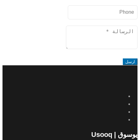
Phone
Message
ارسل
يوسوق | Usooq