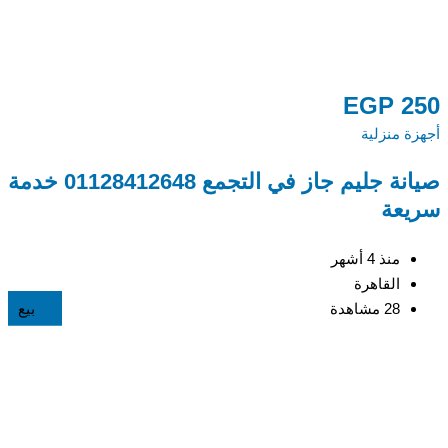
0
EGP
250
أجهزة منزلية
أج
صيانة جليم جاز في التجمع 01128412648 خدمة
م
سريعة
48
منذ 4 أشهر
القاهرة
28 مشاهدة
بيع