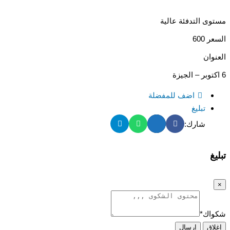
مستوى التدفئة عالية
السعر 600
العنوان
6 اكتوبر – الجيزة
اضف للمفضلة
تبليغ
شارك:
تبليغ
×
شكواك
*
إغلاق
إرسال