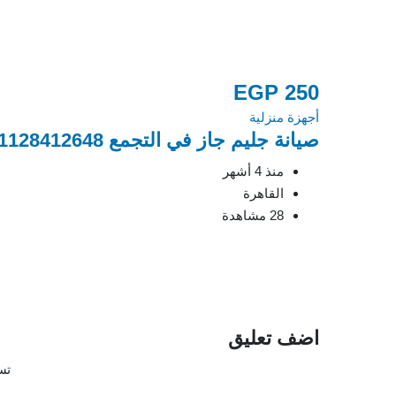
EGP
250
أجهزة منزلية
صيانة جليم جاز في التجمع 01128412648 خدمة سريعة
منذ 4 أشهر
القاهرة
28 مشاهدة
اضف تعليق
تس