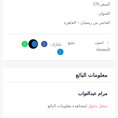
السعر 275
العنوان
العاشر من رمضان – القاهرة
اضف
تبليغ
شارك:
للمفضلة
معلومات البائع
مرام عبدالتواب
سجل دخول
لمشاهدة معلومات البائع