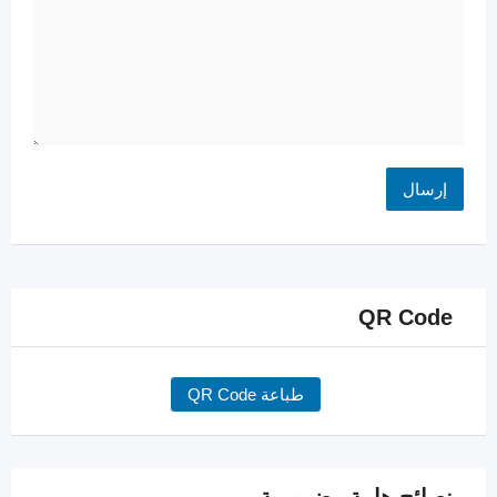
QR Code
طباعة QR Code
نصائح هامة وضرورية