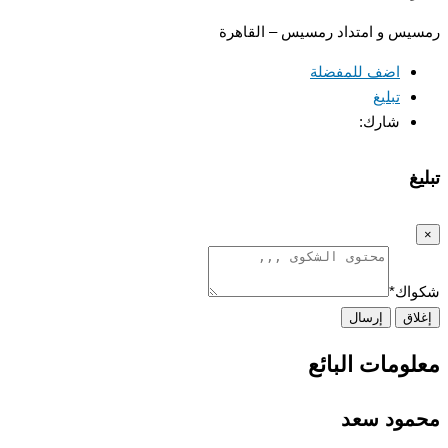
رمسيس و امتداد رمسيس – القاهرة
اضف للمفضلة
تبليغ
شارك:
تبليغ
×
شكواك
*
إغلاق
إرسال
معلومات البائع
محمود سعد