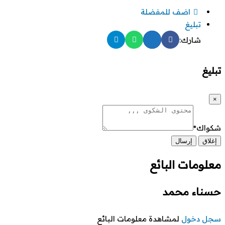
اضف للمفضلة
تبليغ
شارك:
تبليغ
×
شكواك
*
إغلاق
إرسال
معلومات البائع
حسناء محمد
سجل دخول
لمشاهدة معلومات البائع