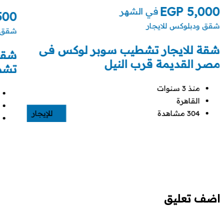
EGP
5,000
في الشهر
500
شقق ودبلوكس للايجار
شقق و
شقة للايجار تشطيب سوبر لوكس فى
مصر القديمة قرب النيل
تشط
منذ 3 سنوات
القاهرة
304 مشاهدة
للإيجار
اضف تعليق