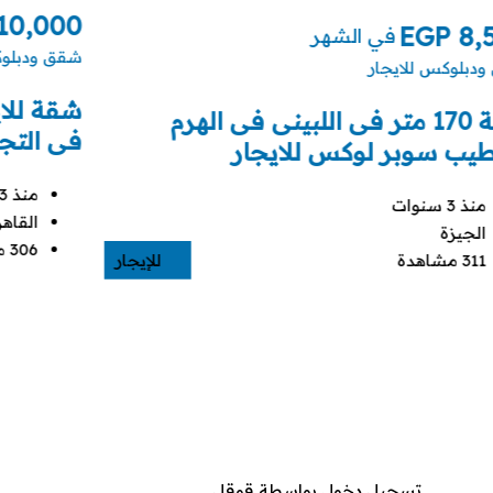
10,000
EGP
8,
في الشهر
شقق ودبلوك
دبلوكس للايجار
شقة للا
شقة 170 متر فى اللبينى فى الهرم
فى التج
يب سوبر لوكس للايجار
منذ 3 سنوات
منذ 3 سنوات
القاهر
الجيزة
306 مشاهدة
311 مشاهدة
للإيجار
تسجيل دخول بواسطة قوقل