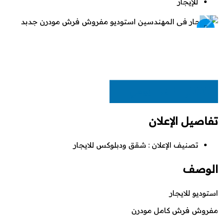
للإيجار
EGP
1,000
يومي
تفاصيل الإعلان
تصنيف الإعلان :
شقق ودبلوكس للايجار
الوصف
استوديو للايجار
مفروش فرش كامل مودرن