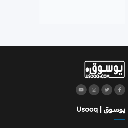
يوسوق | Usooq