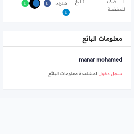
اضف
تبليغ
شارك:
للمفضلة
معلومات البائع
manar mohamed
سجل دخول
لمشاهدة معلومات البائع