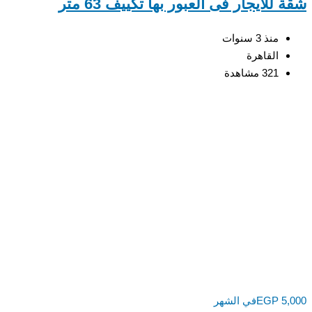
للايجار فى العبور بها تكييف 63 متر
منذ 3 سنوات
القاهرة
321 مشاهدة
5,
EGP
في الشهر