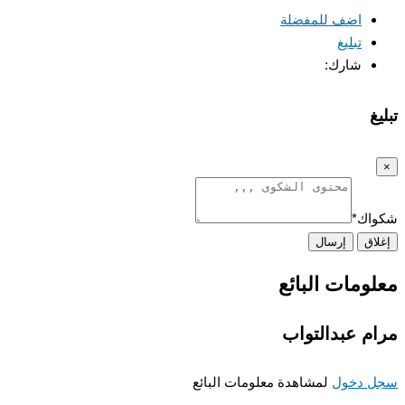
اضف للمفضلة
تبليغ
شارك:
غ
اك
*
اق
إرسال
ومات البائع
م عبدالتواب
 دخول
لمشاهدة معلومات البائع