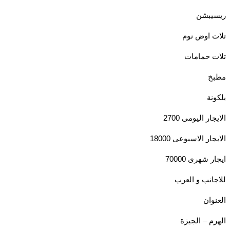
يبشن
 اوض نوم
 حمامات
خ
نة
ر اليومى 2700
ار الاسبوعى 18000
 شهرى 70000
انب و العرب
وان
م – الجيزة