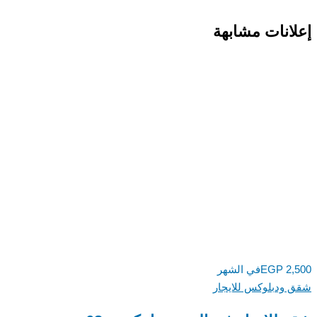
انات مشابهة
2,
EGP
في الشهر
ودبلوكس للايجار