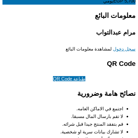
5,
EGP
يومي
ومات البائع
م عبدالتواب
 دخول
لمشاهدة معلومات البائع
QR Co
طباعة QR Code
ئح هامة وضرورية
اجتمع في الاماكن العامه.
لا تقم بارسال المال مسبقا.
قم بتفقد المنتج جيدا قبل شرائه.
لا تشارك بيانات سرية او شخصية.