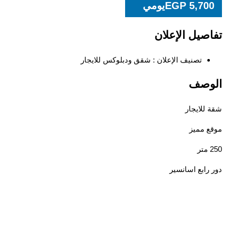
5,70
EGP
يومي
صيل الإعلان
تصنيف الإعلان :
شقق ودبلوكس للايجار
وصف
للايجار
 مميز
رابع اسانسير