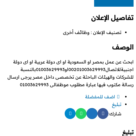
تفاصيل الإعلان
تصنيف الإعلان :
وظائف أخرى
الوصف
ابحث عن عمل بمصر او السعودية او اى دولة عربية او اى دولة
اجنبيةللاتصال00201003629993او01003629993بالنسبة
للشركات والهيئات الباحثة عن تخصصى داخل مصر يرجى ارسال
رسالة مكتوب فيها عبارة مطلوب موظفالى 01003629993
اضف للمفضلة
تبليغ
شارك:
تبليغ