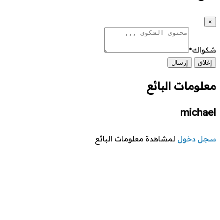
×
شكواك
*
إغلاق
إرسال
معلومات البائع
michael
سجل دخول
لمشاهدة معلومات البائع