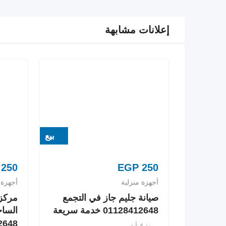
إعلانات مشابهة
بيع
250
EGP
250
أجهزة منزلية
أجهزة 
صيانة جليم جاز في التجمع
مركز 
01128412648 خدمة سريعة
الساح
8412648
منذ 4 أشهر