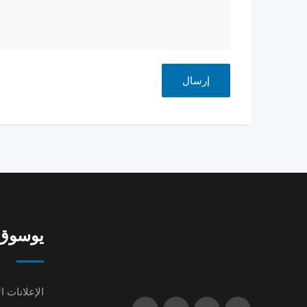
يوسوق | oq
الإعلانات ا