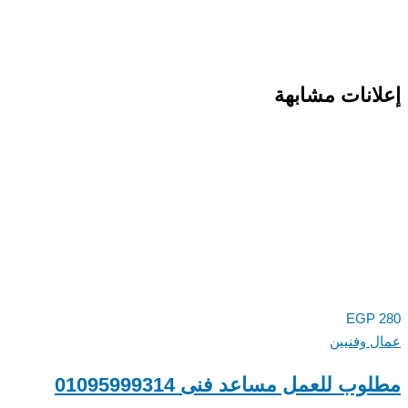
انات مشابهة
EGP
 وفنيين
ب للعمل مساعد فنى 01095999314