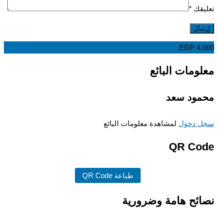
قك
*
EGP
4,
ومات البائع
ود سعد
 دخول
لمشاهدة معلومات البائع
QR Co
طباعة QR Code
ئح هامة وضرورية