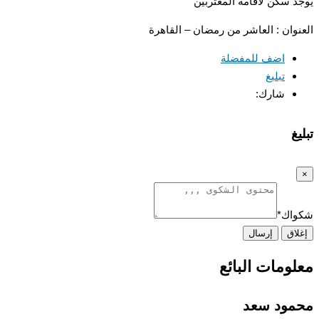
 سكن لاقامة المغتربين
وان : العاشر من رمضان – القاهرة
اضف للمفضلة
تبليغ
شارك:
غ
اك
*
اق
إرسال
ومات البائع
ود سعد