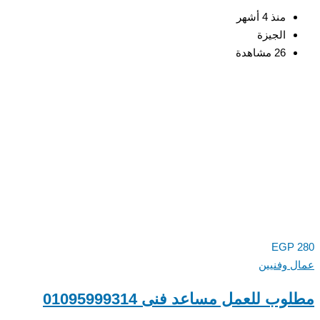
منذ 4 أشهر
الجيزة
26 مشاهدة
EGP
 وفنيين
ب للعمل مساعد فنى 01095999314