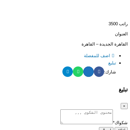
راتب 3500
العنوان
القاهرة الجديدة – القاهرة
اضف للمفضلة
تبليغ
شارك:
تبليغ
×
شكواك
*