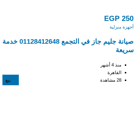
0
EGP
250
أجهزة منزلية
أج
صيانة جليم جاز في التجمع 01128412648 خدمة
م
سريعة
48
منذ 4 أشهر
القاهرة
28 مشاهدة
بيع