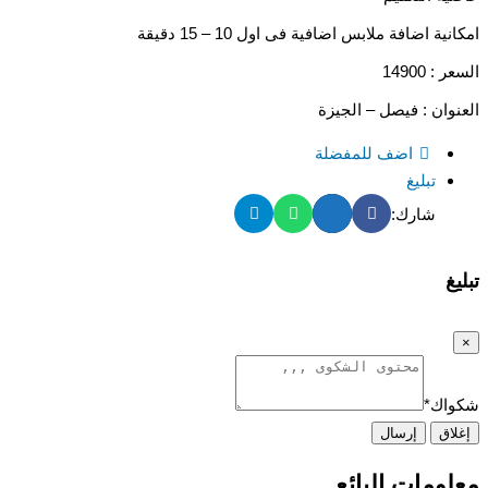
امكانية اضافة ملابس اضافية فى اول 10 – 15 دقيقة
السعر : 14900
العنوان : فيصل – الجيزة
اضف للمفضلة
تبليغ
شارك:
تبليغ
×
شكواك
*
إغلاق
إرسال
معلومات البائع