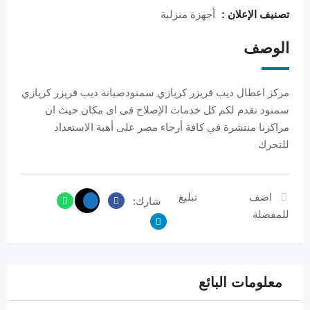
تصنيف الإعلان :
أجهزة منزلية
الوصف
مركز اعطال ديب فريزر كريازي سمنودصيانة ديب فريزر كريازي
سمنود نقدم لكم كل خدمات الإصلاح فى اى مكان حيث ان
مراكزنا منتشرة في كافة أرجاء مصر على أهبة الاستعداد
للتحرك
اضف
تبليغ
شارك:
للمفضلة
معلومات البائع