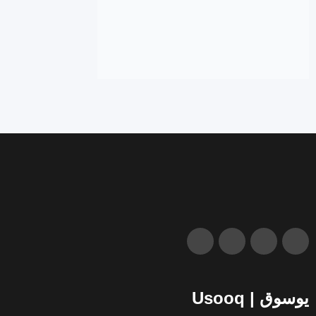
يوسوق | Usooq