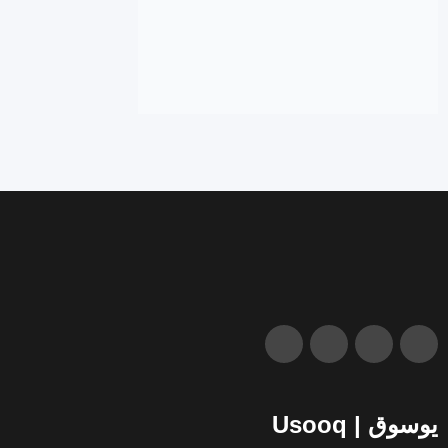
يوسوق | Usooq