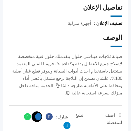
تفاصيل الإعلان
تصنيف الإعلان :
أجهزة منزلية
الوصف
صيانة ثلاجات هيتاشي حلوان بتقدملك حلول فنية متخصصة
لإصلاح جميع الأعطال بدقة وكفاءة 🔧. فريقنا الفني المعتمد
بيشتغل باستخدام أحدث أدوات الصيانة وبيوفر قطع غيار أصلية
100%، علشان تضمن إن الثلاجة ترجع تشتغل بأفضل أداء
وتحافظ على الأطعمة طازجة دائمًا 👌. الخدمة متاحة داخل
منزلك بسرعة استجابة عالية ⏰.
اضف
تبليغ
شارك:
للمفضلة