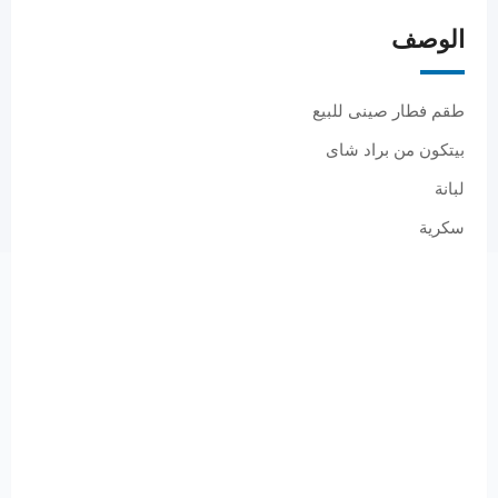
الوصف
طقم فطار صينى للبيع
بيتكون من براد شاى
لبانة
سكرية