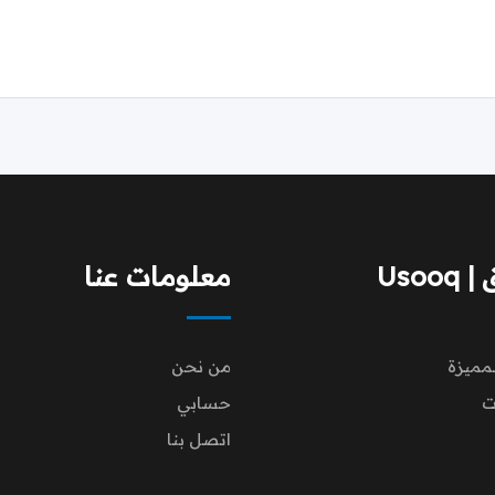
Usoo
معلومات عنا
لمميزة
من نحن
ت
حسابي
اتصل بنا