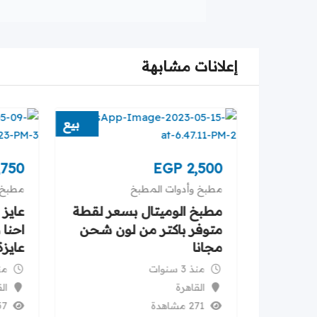
إعلانات مشابهة
بيع
بيع
,750
EGP
2,500
مطبخ وأدوات المطبخ
مطبخ 
لة درجة
مطبخ الوميتال بسعر لقطة
عايز
حميل
متوفر باكتر من لون شحن
احنا 
مجانا
عايز
منذ 3 سنوات
منذ 3
القاهرة
ال
271 مشاهدة
257 م