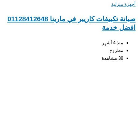
ة منزلية
صيانة تكييفات كاريير في مارينا 01128412648
ضل خدمة
منذ 4 أشهر
مطروح
38 مشاهدة