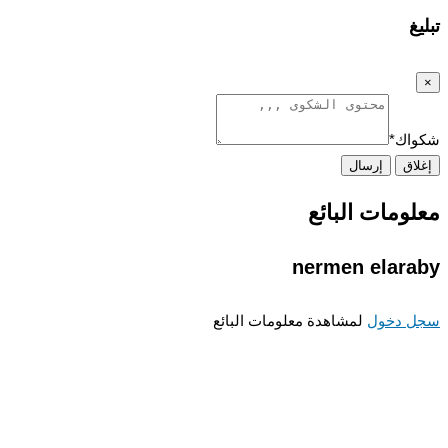
غ
اك
*
اق
إرسال
ومات البائع
nermen elar
 دخول
لمشاهدة معلومات البائع