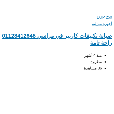
EGP
ة منزلية
صيانة تكييفات كاريير في مراسي 01128412648
ة تامة
منذ 4 أشهر
مطروح
36 مشاهدة