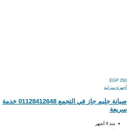
EGP
ة منزلية
صيانة جليم جاز في التجمع 01128412648 خدمة
عة
منذ 4 أشهر