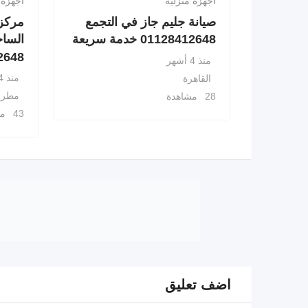
أجهزة منزلية
أجهزة 
صيانة جليم جاز في التجمع
مركز 
01128412648 خدمة سريعة
الساح
8412648
منذ 4 أشهر
منذ 4 أشهر
القاهرة
مطرو
28 مشاهدة
43 مشاهدة
اضف تعليق