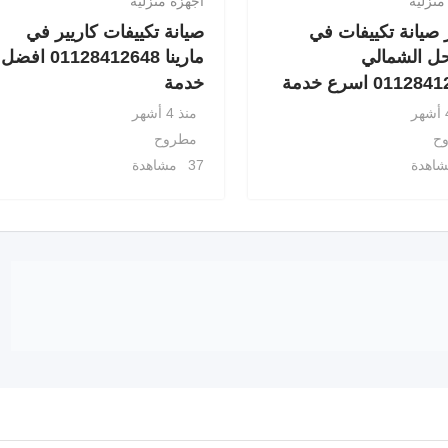
منزلية
أجهزة منزلية
صيانة تكييفات في
صيانة تكييفات كاريير في
ل الشمالي
مارينا 01128412648 افضل
0112 اسرع خدمة
خدمة
منذ 4 أشهر
ح
مطروح
37 مشاهدة