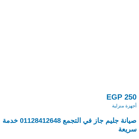
0
EGP
250
أجهزة منزلية
أج
صيانة جليم جاز في التجمع 01128412648 خدمة
م
سريعة
48